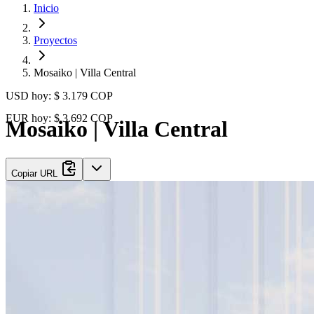
Inicio
Proyectos
Mosaiko | Villa Central
USD hoy:
$ 3.179
COP
EUR hoy:
$ 3.692
COP
Mosaiko | Villa Central
Copiar URL