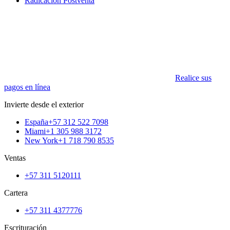
Radicación Postventa
Realice sus
pagos en línea
Invierte desde el exterior
España
+57 312 522 7098
Miami
+1 305 988 3172
New York
+1 718 790 8535
Ventas
+57 311 5120111
Cartera
+57 311 4377776
Escrituración